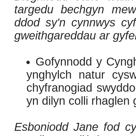
targedu bechgyn mew
ddod sy'n cynnwys cyfr
gweithgareddau ar gyf
Gofynnodd y Cyngh
ynghylch natur cysw
chyfranogiad swyddog
yn dilyn colli rhaglen 
Esboniodd Jane fod cyl