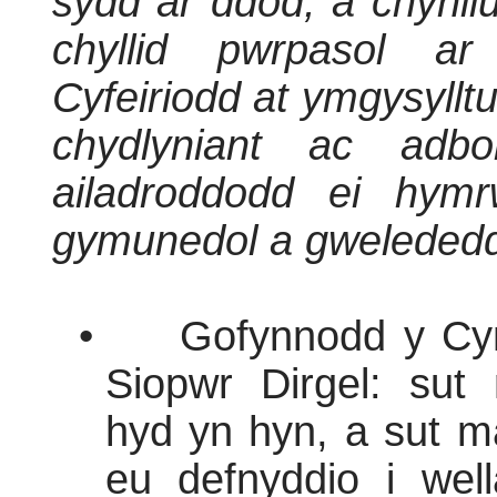
sydd ar ddod, a chynll
chyllid pwrpasol ar
Cyfeiriodd at ymgysylltu
chydlyniant ac adbo
ailadroddodd ei hymr
gymunedol a gwelededd
•
Gofynnodd y Cy
Siopwr Dirgel: sut
hyd yn hyn, a sut m
eu defnyddio i wel