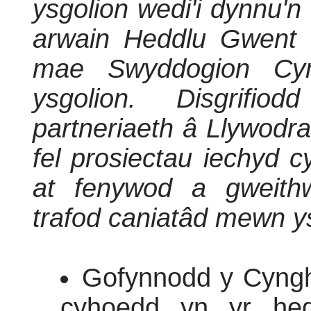
ysgolion wedi'i dynnu'
arwain Heddlu Gwent 
mae Swyddogion Cym
ysgolion. Disgrifio
partneriaeth â Llywodr
fel prosiectau iechyd 
at fenywod a gweithwy
trafod caniatâd mewn y
Gofynnodd y Cyngh
cyhoedd yn yr hed