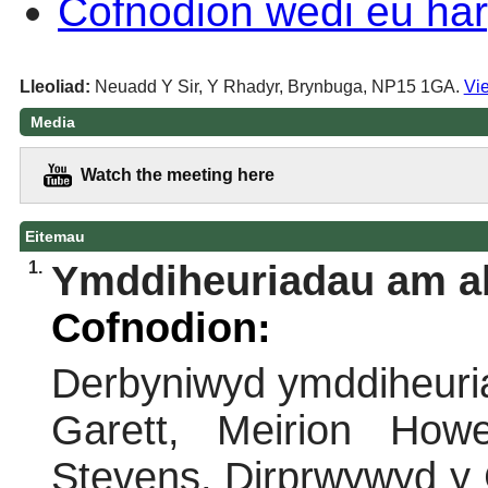
Cofnodion wedi eu har
Lleoliad:
Neuadd Y Sir, Y Rhadyr, Brynbuga, NP15 1GA.
Vie
Media
Watch the meeting here
Eitemau
1.
Ymddiheuriadau am a
Cofnodion:
Derbyniwyd ymddiheuri
Garett, Meirion How
Stevens. Dirprwywyd y