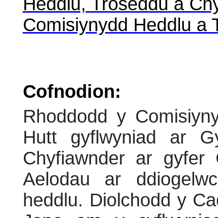
Heddlu, Troseddu a Chy
Comisiynydd Heddlu a
Cofnodion:
Rhoddodd y Comisiyn
Hutt gyflwyniad ar G
Chyfiawnder ar gyfer 
Aelodau ar ddiogelw
heddlu. Diolchodd y Ca