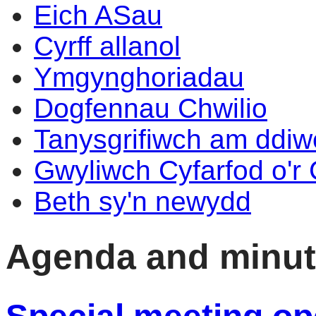
Eich ASau
Cyrff allanol
Ymgynghoriadau
Dogfennau Chwilio
Tanysgrifiwch am ddi
Gwyliwch Cyfarfod o'r
Beth sy'n newydd
Agenda and minu