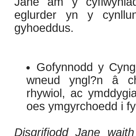
Jane am y cyflwynia
eglurder yn y cynllu
gyhoeddus.
Gofynnodd y Cyngh
wneud yngl?n â ch
rhywiol, ac ymddygi
oes ymgyrchoedd i fyn
Disgrifiodd Jane wai