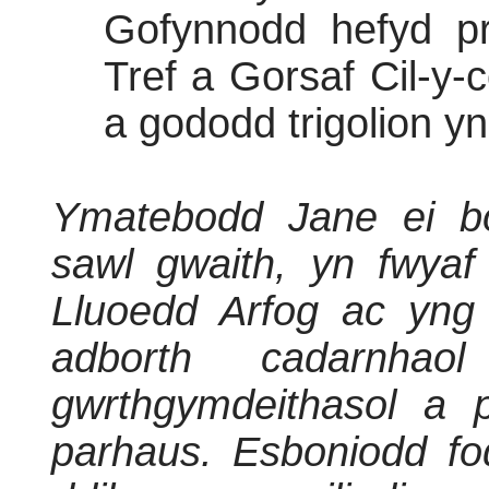
Gofynnodd hefyd p
Tref a Gorsaf Cil-y-
a gododd trigolion y
Ymatebodd Jane ei b
sawl gwaith, yn fwyaf
Lluoedd Arfog ac yng
adborth cadarnha
gwrthgymdeithasol a 
parhaus. Esboniodd fo