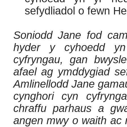
sefydliadol o fewn H
Soniodd Jane fod cam
hyder y cyhoedd yn
cyfryngau, gan bwyslei
afael ag ymddygiad sef
Amlinellodd Jane gamau
cynghori cyn cyfrynga
chraffu parhaus a gwa
angen mwy o waith ac 