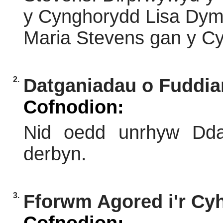
y Cynghorydd Lisa Dym
Maria Stevens gan y Cy
2.
Datganiadau o Fuddia
Cofnodion:
Nid oedd unrhyw Dda
derbyn.
3.
Fforwm Agored i'r Cy