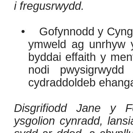
i fregusrwydd.
•
Gofynnodd y Cyng
ymweld ag unrhyw y
byddai effaith y men
nodi pwysigrwydd
cydraddoldeb ehangac
Disgrifiodd Jane y 
ysgolion cynradd, lansi