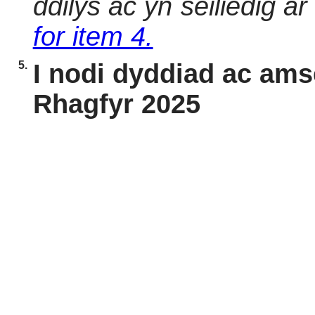
ddilys ac yn seiliedig a
for item 4.
5.
I nodi dyddiad ac ams
Rhagfyr 2025