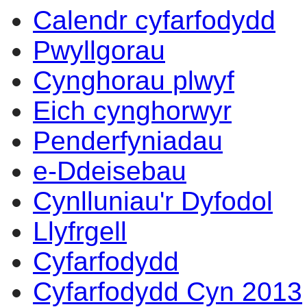
Calendr cyfarfodydd
Pwyllgorau
Cynghorau plwyf
Eich cynghorwyr
Penderfyniadau
e-Ddeisebau
Cynlluniau'r Dyfodol
Llyfrgell
Cyfarfodydd
Cyfarfodydd Cyn 2013