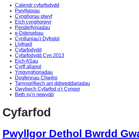
Calendr cyfarfodydd
Pwyllgorau
Cynghorau plwyf
Eich cynghorwyr
Penderfyniadau
e-Ddeisebau
Cynlluniau'r Dyfodol
Llyfrgell
Cyfarfodydd
Cyfarfodydd Cyn 2013
Eich ASau
Cyrff allanol
Ymgynghoriadau
Dogfennau Chwilio
Tanysgrifiwch am ddiweddariadau
Gwyliwch Cyfarfod o'r Cyngor
Beth sy'n newydd
Cyfarfod
Pwyllgor Dethol Bwrdd Gwa