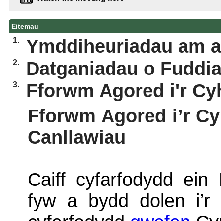
Eitemau
1.
Ymddiheuriadau am 
2.
Datganiadau o Fuddia
3.
Fforwm Agored i'r C
Fforwm Agored i’r Cy
Canllawiau
Caiff cyfarfodydd ein 
fyw a bydd dolen i’r