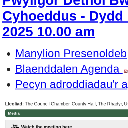
Pwyllgor Dethol B
Cyhoeddus - Dydd L
2025 10.00 am
Manylion Presenoldeb
Blaenddalen Agenda
Pecyn adroddiadau'r
Lleoliad:
The Council Chamber, County Hall, The Rhadyr, 
Media
Watch the meeting here