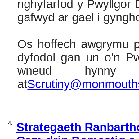
nghyfarfod y Pwyllgor 
gafwyd ar gael i gyngho
Os hoffech awgrymu py
dyfodol gan un o’n Pwy
wneud hynny 
at
Scrutiny@monmouths
4.
Strategaeth Ranbarth