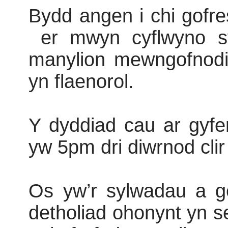
Bydd angen i chi gofre
er mwyn cyflwyno s
manylion mewngofnodi
yn flaenorol.
Y dyddiad cau ar gyfe
yw 5pm dri diwrnod clir 
Os yw’r sylwadau a g
detholiad ohonynt yn s