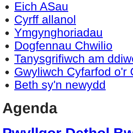
Eich ASau
Cyrff allanol
Ymgynghoriadau
Dogfennau Chwilio
Tanysgrifiwch am ddi
Gwyliwch Cyfarfod o'r
Beth sy'n newydd
Agenda