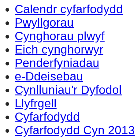
Calendr cyfarfodydd
eitem
eitem
6.
6.
Pwyllgorau
Cynghorau plwyf
Eich cynghorwyr
Penderfyniadau
e-Ddeisebau
Cynlluniau'r Dyfodol
Llyfrgell
Cyfarfodydd
Cyfarfodydd Cyn 2013