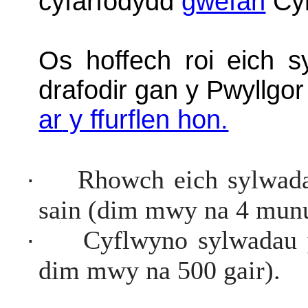
cyfarfodydd
g
wefan
Cy
Os hoffech roi eich 
drafodir gan y Pwyllgor
ar
y ffurflen hon.
·
Rhowch eich sylwada
sain (dim mwy na 4 mun
·
Cyflwyno sylwadau y
dim mwy na 500 gair).