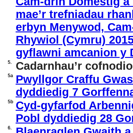
Cam-drin Domestig a 
mae’r trefniadau rhan
erbyn Menywod, Cam-
Rhywiol (Cymru) 2015
gyflawni amcanion y
5.
Cadarnhau’r cofnodio
5a
Pwyllgor Craffu Gwa
dyddiedig 7 Gorffenn
5b
Cyd-gyfarfod Arbenni
Pobl dyddiedig 28 Go
6.
Blaenraglen Gwaith a