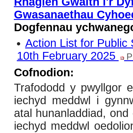
Rhaglen Gwaith i'r Dy
Gwasanaethau Cyhoe
Dogfennau ychwanego
Action List for Publi
10th February 2025
P
Cofnodion:
Trafododd y pwyllgor
iechyd meddwl i gyn
atal hunanladdiad, ond 
iechyd meddwl oedolio