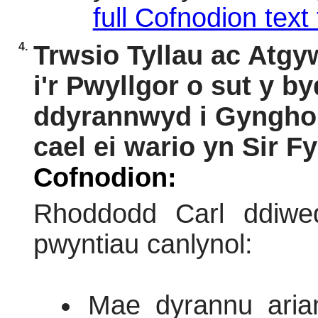
full Cofnodion text 
4.
Trwsio Tyllau ac Atgy
i'r Pwyllgor o sut y b
ddyrannwyd i Gyngho
cael ei wario yn Sir F
Cofnodion:
Rhoddodd Carl ddiwe
pwyntiau canlynol:
Mae dyrannu arian