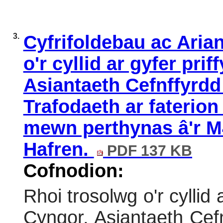
3.
Cyfrifoldebau ac Arian
o'r cyllid ar gyfer pri
Asiantaeth Cefnffyrdd
Trafodaeth ar faterio
mewn perthynas â'r M4
Hafren.
PDF 137 KB
Cofnodion:
Rhoi trosolwg o'r cyllid a
Cyngor, Asiantaeth Ce