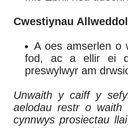
Cwestiynau Allweddol
A oes amserlen o wa
fod, ac a ellir ei d
preswylwyr am drwsio
Unwaith y caiff y sefyl
aelodau restr o waith 
cynnwys prosiectau llai