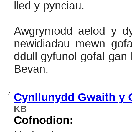
lled y pynciau.
Awgrymodd aelod y dyl
newidiadau mewn gofal
ddull gyfunol gofal gan
Bevan.
7.
Cynllunydd Gwaith y 
KB
Cofnodion: