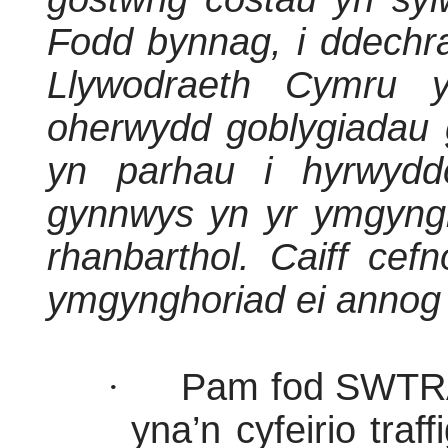
Fodd bynnag, i ddech
Llywodraeth Cymru y
oherwydd goblygiadau
yn parhau i hyrwydd
gynnwys yn yr ymgyngho
rhanbarthol. Caiff cef
ymgynghoriad ei annog i
·
Pam fod SWTRA 
yna’n cyfeirio traf