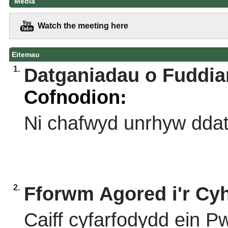
Media
Watch the meeting here
Eitemau
1.
Datganiadau o Fuddia
Cofnodion:
Ni chafwyd unrhyw ddat
2.
Fforwm Agored i'r Cy
Caiff cyfarfodydd ein Pw