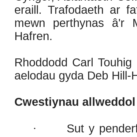
eraill. Trafodaeth ar 
mewn perthynas â'r 
Hafren.
Rhoddodd Carl Touhig 
aelodau gyda Deb Hill-
Cwestiynau allweddo
·
Sut y pender