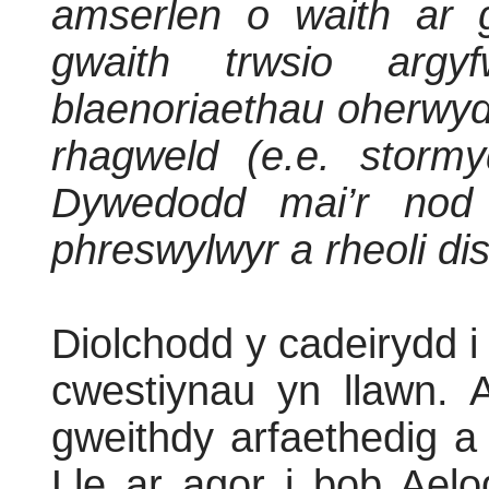
amserlen o waith ar g
gwaith trwsio arg
blaenoriaethau oherwy
rhagweld (e.e. stormy
Dywedodd mai’r nod 
phreswylwyr a rheoli dis
Diolchodd y cadeirydd 
cwestiynau yn llawn. 
gweithdy arfaethedig a
Lle ar agor i bob Aelo