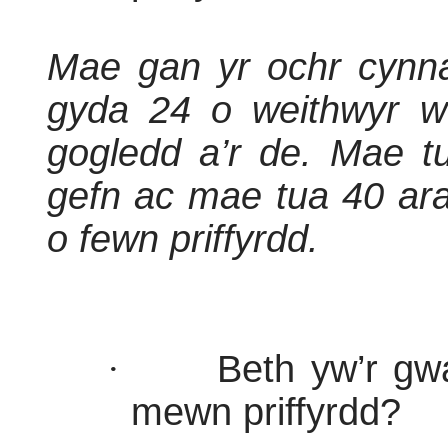
Mae gan yr ochr cynna
gyda 24 o weithwyr we
gogledd a’r de. Mae t
gefn ac mae tua 40 ar
o fewn priffyrdd.
·
Beth yw’r gwa
mewn priffyrdd?