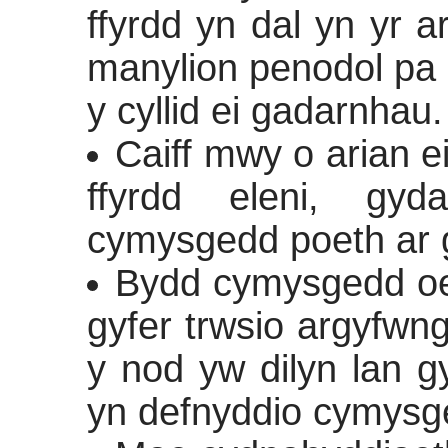
ffyrdd yn dal yn yr ar
manylion penodol pa ff
y cyllid ei gadarnhau.
Caiff mwy o arian e
ffyrdd eleni, gyd
cymysgedd poeth ar g
Bydd cymysgedd oer 
gyfer trwsio argyfwng
y nod yw dilyn lan g
yn defnyddio cymysg