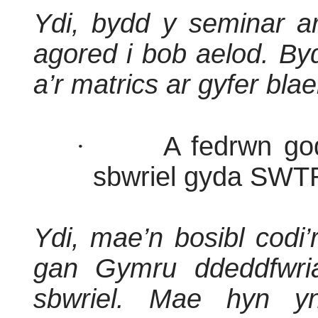
Ydi, bydd y seminar ar
agored i bob aelod. By
a’r matrics ar gyfer bla
·
A fedrwn god
sbwriel gyda SWT
Ydi, mae’n bosibl codi
gan Gymru ddeddfwria
sbwriel. Mae hyn y