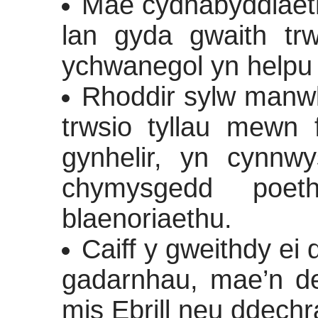
Mae cydnabyddiaeth
lan gyda gwaith trw
ychwanegol yn helpu d
Rhoddir sylw manwl 
trwsio tyllau mewn 
gynhelir, yn cynn
chymysgedd poet
blaenoriaethu.
Caiff y gweithdy ei 
gadarnhau, mae’n de
mis Ebrill neu ddechr