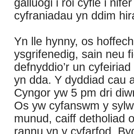
galluogi i roi cyfle i n
cyfraniadau yn ddim hi
Yn lle hynny, os hoffec
ysgrifenedig, sain neu f
defnyddio’r un cyfeiria
yn dda. Y dyddiad cau a
Cyngor yw 5 pm dri diwr
Os yw cyfanswm y sylwa
munud, caiff detholiad o
rannu yn y cyfarfod. Byd