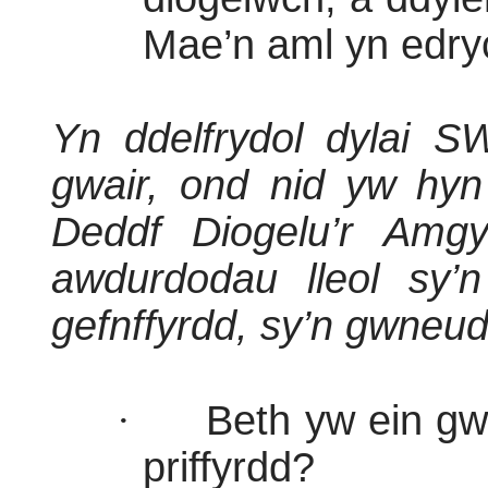
Mae’n aml yn edryc
Yn ddelfrydol dylai S
gwair, ond nid yw hy
Deddf Diogelu’r Amg
awdurdodau lleol sy’n 
gefnffyrdd, sy’n gwneud
·
Beth yw ein gw
priffyrdd?