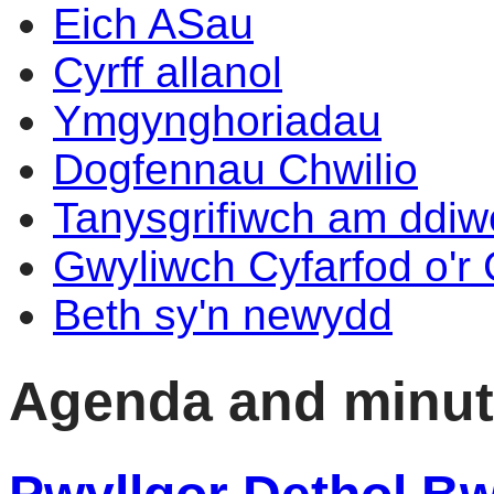
Eich ASau
Cyrff allanol
Ymgynghoriadau
Dogfennau Chwilio
Tanysgrifiwch am ddi
Gwyliwch Cyfarfod o'r
Beth sy'n newydd
Agenda and minu