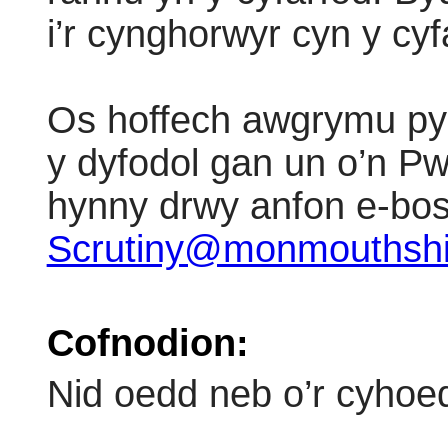
i’r cynghorwyr cyn y cyf
Os hoffech awgrymu pync
y dyfodol gan un o’n P
hynny drwy anfon e-bos
Scrutiny@monmouthshi
Cofnodion:
Nid oedd neb o’r cyhoe