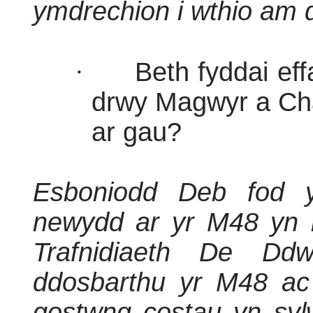
ymdrechion i wthio am d
·
Beth fyddai effa
drwy Magwyr a Ch
ar gau?
Esboniodd Deb fod y 
newydd ar yr M48 yn 
Trafnidiaeth De Dd
ddosbarthu yr M48 ac
gostwng costau yn sylwe