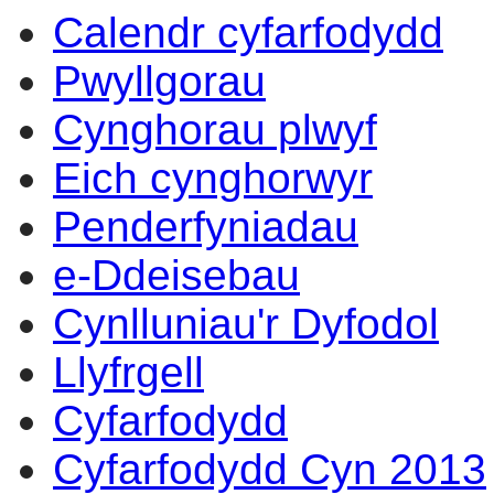
Calendr cyfarfodydd
eitem
6.
Pwyllgorau
Cynghorau plwyf
Eich cynghorwyr
Penderfyniadau
e-Ddeisebau
Cynlluniau'r Dyfodol
Llyfrgell
Cyfarfodydd
Cyfarfodydd Cyn 2013