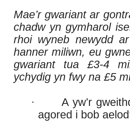
Mae’r gwariant ar gontr
chadw yn gymharol isel
rhoi wyneb newydd ar
hanner miliwn, eu gwne
gwariant tua £3-4 m
ychydig yn fwy na £5 mi
·
A yw’r gweith
agored i bob aelo