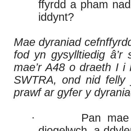
ffyrdd a pham nad 
iddynt?
Mae dyraniad cefnffyrd
fod yn gysylltiedig â’r 
mae’r A48 o draeth I i
SWTRA, ond nid felly y
prawf ar gyfer y dyraniad
·
Pan mae
diogelwch, a ddyle