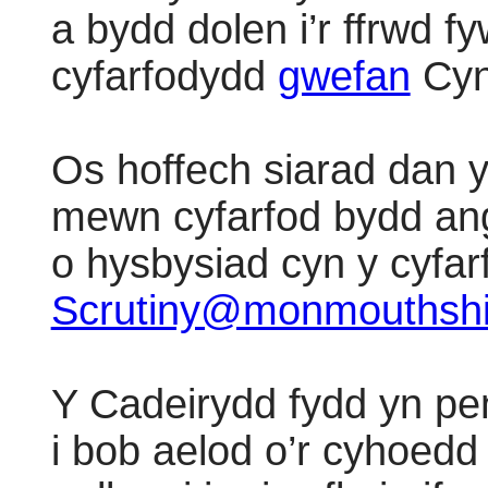
a bydd dolen i’r ffrwd f
cyfarfodydd
gwefan
Cyn
Os hoffech siarad dan 
mewn cyfarfod bydd ange
o hysbysiad cyn y cyfar
Scrutiny@monmouthshi
Y Cadeirydd fydd yn pen
i bob aelod o’r cyhoedd