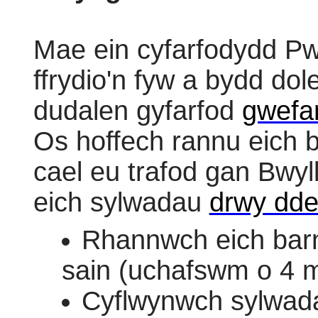
Mae ein cyfarfodydd Pwy
ffrydio'n fyw a bydd dole
dudalen gyfarfod
gwefa
Os hoffech rannu eich b
cael eu trafod gan Bwyl
eich sylwadau
drwy ddef
Rhannwch eich barn 
sain (uchafswm o 4 
Cyflwynwch sylwada