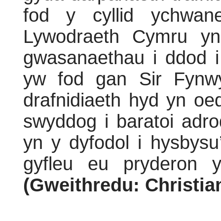
fod y cyllid ychwan
Lywodraeth Cymru yn
gwasanaethau i ddod i
yw fod gan Sir Fynwy
drafnidiaeth hyd yn o
swyddog i baratoi adro
yn y dyfodol i hysbysu
gyfleu eu pryderon y
(Gweithredu: Christia