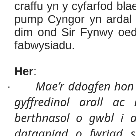
craffu yn y cyfarfod bla
pump Cyngor yn ardal
dim ond Sir Fynwy oed
fabwysiadu.
Her
:
Mae’r ddogfen hon 
·
gyffredinol arall a
berthnasol o gwbl i a
datganiad o fwriad s