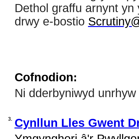
Dethol graffu arnynt y
drwy e-bostio
Scrutiny
Cofnodion:
Ni dderbyniwyd unrhyw
3.
Cynllun Lles Gwent D
Ymgynghori â'r Pwyllgor