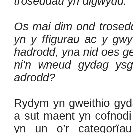
troseddau yn digwydd.
Os mai dim ond trosed
yn y ffigurau ac y gw
hadrodd, yna nid oes g
ni’n wneud gydag ysg
adrodd?
Rydym yn gweithio gyda
a sut maent yn cofnod
yn un o’r categorïau