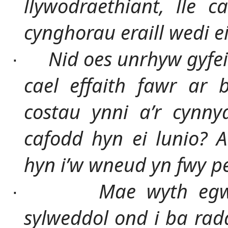
llywodraethiant, lle 
cynghorau eraill wedi ei
Nid oes unrhyw gyfei
·
cael effaith fawr ar 
costau ynni a’r cynn
cafodd hyn ei lunio? A 
hyn i’w wneud yn fwy pe
Mae wyth egw
·
sylweddol ond i ba ra