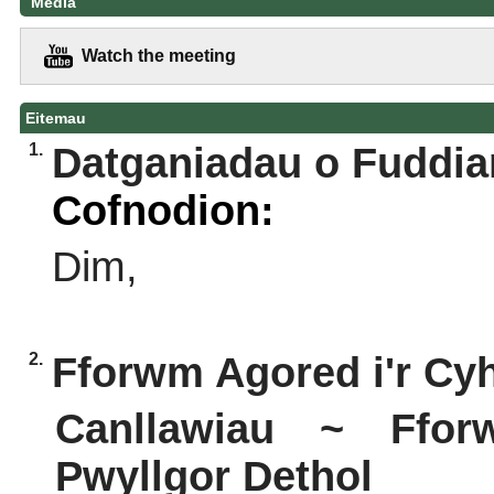
Media
Watch the meeting
Eitemau
1.
Datganiadau o Fuddia
Cofnodion:
Dim,
2.
Fforwm Agored i'r Cy
Canllawiau ~ Ffo
Pwyllgor Dethol