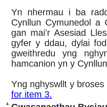
Yn nhermau i ba radd
Cynllun Cymunedol a Ch
gan mai’r Asesiad Llesi
gyfer y ddau, dylai fo
gweithredu yng nghyn
hamcanion yn y Cynllun
Yng nghyswllt y broses
for item 3.
4.