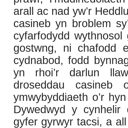
arall ac nad yw’r Heddl
casineb yn broblem sy
cyfarfodydd wythnosol
gostwng, ni chafodd e
cydnabod, fodd bynnag
yn rhoi’r darlun ll
droseddau casineb o
ymwybyddiaeth o’r hyn s
Dywedwyd y cynhelir 
gyfer gyrwyr tacsi, a al