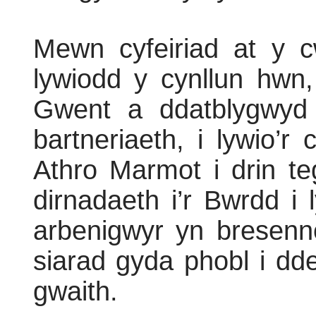
Mewn cyfeiriad at y c
lywiodd y cynllun hwn,
Gwent a ddatblygwyd
bartneriaeth, i lywio’r
Athro Marmot i drin t
dirnadaeth i’r Bwrdd i l
arbenigwyr yn bresenn
siarad gyda phobl i dd
gwaith.