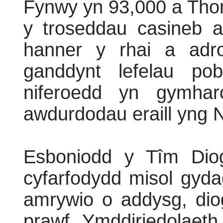
Fynwy yn 93,000 a Thor
y troseddau casineb 
hanner y rhai a adr
ganddynt lefelau po
niferoedd yn gymhar
awdurdodau eraill yng 
Esboniodd y Tîm Dio
cyfarfodydd misol gyda
amrywio o addysg, dio
prawf, Ymddiriedolaet