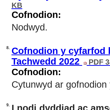
KB
Cofnodion:
Nodwyd.
8.
Cofnodion y cyfarfod 
Tachwedd 2022
PDF 3
Cofnodion:
Cytunwyd ar gofnodion y
9.
I nodi dyddiad ac amse