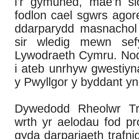
i’r gymuned, mae’n s
fodlon cael sgwrs agor
ddarparydd masnachol
sir wledig mewn sefy
Lywodraeth Cymru. No
i ateb unrhyw gwestiy
y Pwyllgor y byddant yn
Dywedodd Rheolwr Tr
wrth yr aelodau fod p
gyda darpariaeth trafn