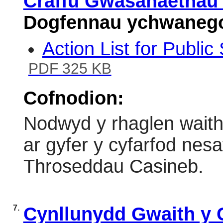
Craffu Gwasanaetha
Dogfennau ychwanego
Action List for Publi
PDF 325 KB
Cofnodion:
Nodwyd y rhaglen wait
ar gyfer y cyfarfod nesaf
Throseddau Casineb.
7.
Cynllunydd Gwaith y 