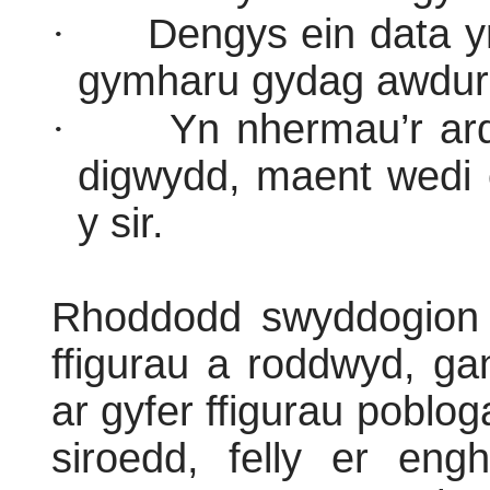
·
Dengys ein data y
gymharu gydag awdur
·
Yn nhermau’r ard
digwydd, maent wedi 
y sir.
Rhoddodd swyddogion
ffigurau a roddwyd, g
ar gyfer ffigurau poblo
siroedd, felly er engh