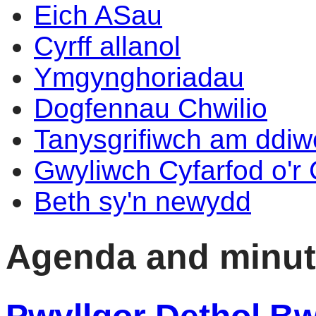
Eich ASau
Cyrff allanol
Ymgynghoriadau
Dogfennau Chwilio
Tanysgrifiwch am ddi
Gwyliwch Cyfarfod o'r
Beth sy'n newydd
Agenda and minu