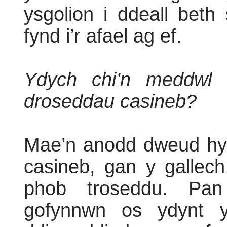
ysgolion i ddeall beth
fynd i’r afael ag ef.
Ydych chi’n meddwl 
droseddau casineb?
Mae’n anodd dweud hy
casineb, gan y gallec
phob troseddu. Pan
gofynnwn os ydynt y