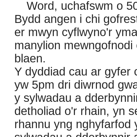
Word, uchafswm o 50
Bydd angen i chi gofrest
er mwyn cyflwyno'r yma
manylion mewngofnodi o
blaen.
Y dyddiad cau ar gyfer 
yw 5pm dri diwrnod gwai
y sylwadau a dderbynni
detholiad o'r rhain, yn s
rhannu yng nghyfarfod y