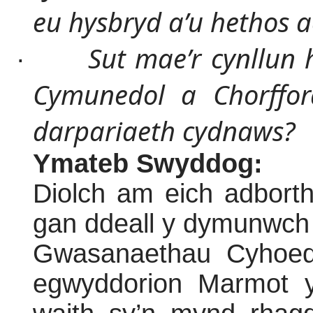
eu hysbryd a’u hethos a
Sut mae’r cynllun 
·
Cymunedol a Chorffor
darpariaeth cydnaws?
Ymateb Swyddog:
Diolch am eich adborth
gan ddeall y dymunwch 
Gwasanaethau Cyhoed
egwyddorion Marmot 