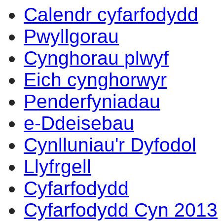
Calendr cyfarfodydd
eitem
3.
Pwyllgorau
Cynghorau plwyf
Eich cynghorwyr
Penderfyniadau
e-Ddeisebau
Cynlluniau'r Dyfodol
Llyfrgell
Cyfarfodydd
Cyfarfodydd Cyn 2013