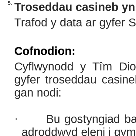
5.
Troseddau casineb yn
Trafod y data ar gyfer S
Cofnodion:
Cyflwynodd y Tîm Di
gyfer troseddau casin
gan nodi:
·
Bu gostyngiad b
adroddwyd eleni i gym