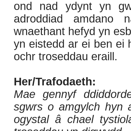
ond nad ydynt yn g
adroddiad amdano 
wnaethant hefyd yn esb
yn eistedd ar ei ben ei
ochr troseddau eraill.
Her/Trafodaeth:
Mae gennyf ddiddorde
sgwrs o amgylch hyn 
ogystal â chael tysti