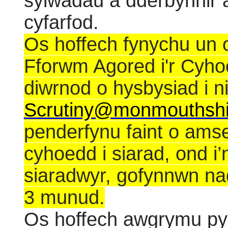
sylwadau a dderbynnir a
cyfarfod.
Os hoffech fynychu un o
Fforwm Agored i'r Cyhoe
diwrnod o hysbysiad i ni
Scrutiny@monmouthshi
penderfynu faint o amser
cyhoedd i siarad, ond i’n 
siaradwyr, gofynnwn na
3 munud.
Os hoffech awgrymu pyn