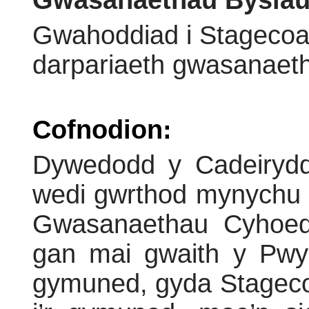
Gwasanaethau Bysiau
Gwahoddiad i Stagecoac
darpariaeth gwasanaeth
Cofnodion:
Dywedodd y Cadeirydd
wedi gwrthod mynychu c
Gwasanaethau Cyhoed
gan mai gwaith y Pwyl
gymuned, gyda Stagec