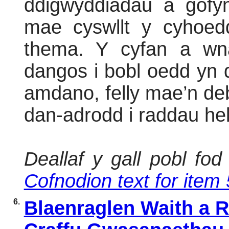
ddigwyddiadau a gofyn
mae cyswllt y cyhoedd
thema. Y cyfan a wn
dangos i bobl oedd yn 
amdano, felly mae’n deb
dan-adrodd i raddau he
Deallaf y gall pobl f
Cofnodion text for item 
6.
Blaenraglen Waith a R