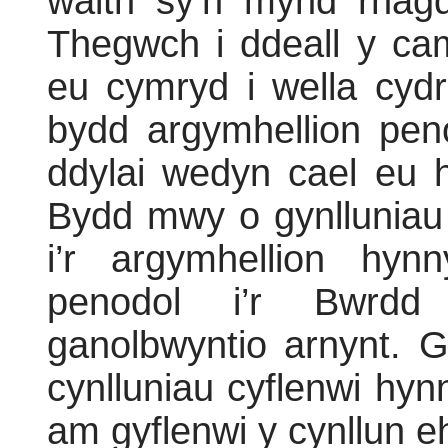
waith sy’n mynd rhagd
Thegwch i ddeall y ca
eu cymryd i wella cydr
bydd argymhellion peno
ddylai wedyn cael eu 
Bydd mwy o gynlluniau c
i’r argymhellion hy
penodol i’r Bwrdd
ganolbwyntio arnynt. G
cynlluniau cyflenwi hyn
am gyflenwi y cynllun 