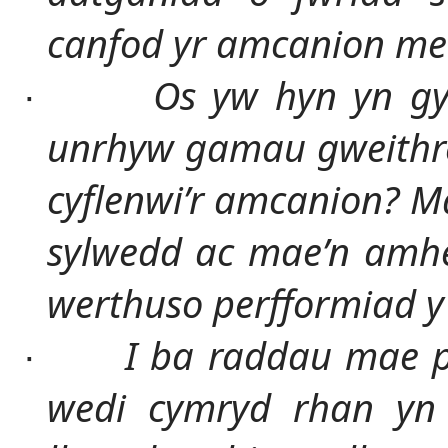
canfod yr amcanion me
Os yw hyn yn gy
·
unrhyw gamau gweithred
cyflenwi’r amcanion? M
sylwedd ac mae’n amheu
werthuso perfformiad y
I ba raddau mae p
·
wedi cymryd rhan yn