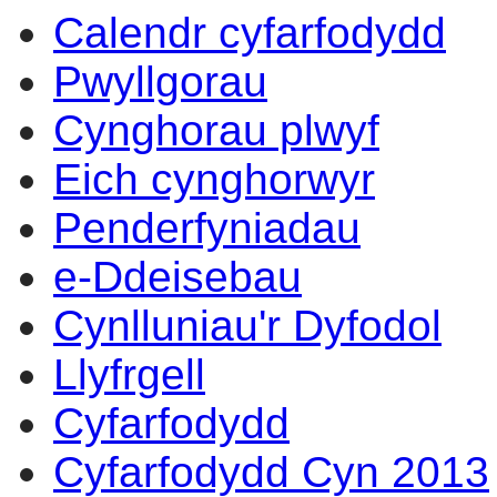
Calendr cyfarfodydd
Pwyllgorau
Cynghorau plwyf
Eich cynghorwyr
Penderfyniadau
e-Ddeisebau
Cynlluniau'r Dyfodol
Llyfrgell
Cyfarfodydd
Cyfarfodydd Cyn 2013