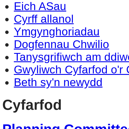
Eich ASau
Cyrff allanol
Ymgynghoriadau
Dogfennau Chwilio
Tanysgrifiwch am ddi
Gwyliwch Cyfarfod o'r
Beth sy'n newydd
Cyfarfod