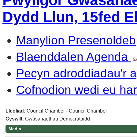
Pwyllgor Gwasanae
Dydd Llun, 15fed Eb
Manylion Presenoldeb
Blaenddalen Agenda
Pecyn adroddiadau'r
Cofnodion wedi eu har
Lleoliad:
Council Chamber - Council Chamber
Cyswllt:
Gwasanaethau Democrataidd
Media