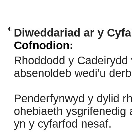
4.
Diweddariad ar y Cyf
Cofnodion:
Rhoddodd y Cadeirydd
absenoldeb wedi’u der
Penderfynwyd y dylid rh
ohebiaeth ysgrifenedig a
yn y cyfarfod nesaf.