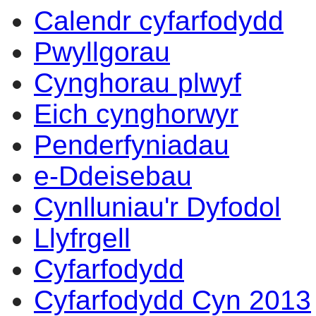
Calendr cyfarfodydd
Pwyllgorau
Cynghorau plwyf
Eich cynghorwyr
Penderfyniadau
e-Ddeisebau
Cynlluniau'r Dyfodol
Llyfrgell
Cyfarfodydd
Cyfarfodydd Cyn 2013