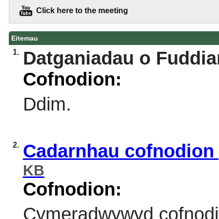
Click here to the meeting
Eitemau
1.
Datganiadau o Fuddia
Cofnodion:
Ddim.
2.
Cadarnhau cofnodion 
KB
Cofnodion:
Cymeradwywyd cofnodion