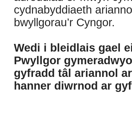
cydnabyddiaeth ariannol
bwyllgorau’r Cyngor.
Wedi i bleidlais gael 
Pwyllgor gymeradwyo’
gyfradd tâl ariannol a
hanner diwrnod ar gyf