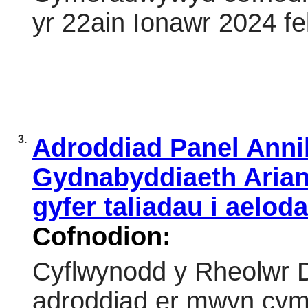
yr 22ain Ionawr 2024 fe
3.
Adroddiad Panel Anni
Gydnabyddiaeth Ariann
gyfer taliadau i aelod
Cofnodion:
Cyflwynodd y Rheolwr D
adroddiad er mwyn cym