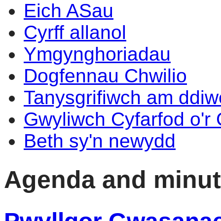
Eich ASau
Cyrff allanol
Ymgynghoriadau
Dogfennau Chwilio
Tanysgrifiwch am ddi
Gwyliwch Cyfarfod o'r
Beth sy'n newydd
Agenda and minu