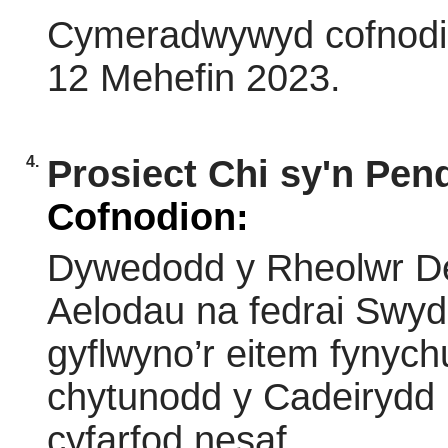
Cymeradwywyd cofnodion
12 Mehefin 2023.
4.
Prosiect Chi sy'n Pen
Cofnodion:
Dywedodd y Rheolwr De
Aelodau na fedrai Swyd
gyflwyno’r eitem fynyc
chytunodd y Cadeirydd 
cyfarfod nesaf.