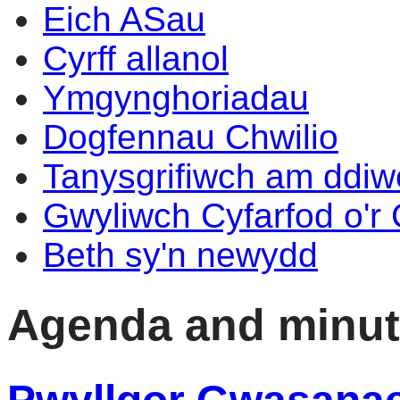
Eich ASau
Cyrff allanol
Ymgynghoriadau
Dogfennau Chwilio
Tanysgrifiwch am ddi
Gwyliwch Cyfarfod o'r
Beth sy'n newydd
Agenda and minu