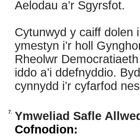
Aelodau a’r Sgyrsfot.
Cytunwyd y caiff dolen 
ymestyn i’r holl Gyngho
Rheolwr Democratiaeth 
iddo a’i ddefnyddio. By
cynnydd i’r cyfarfod nes
7.
Ymweliad Safle Allwed
Cofnodion: