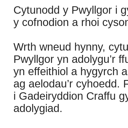
Cytunodd y Pwyllgor i g
y cofnodion a rhoi cyso
Wrth wneud hynny, cytu
Pwyllgor yn adolygu’r ff
yn effeithiol a hygyrch 
ag aelodau’r cyhoedd. 
i Gadeiryddion Craffu g
adolygiad.