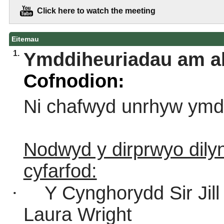
Click here to watch the meeting
Eitemau
1.
Ymddiheuriadau am a
Cofnodion:
Ni chafwyd unrhyw ymd
Nodwyd y dirprwyo dilyn
cyfarfod:
·
Y Cynghorydd Sir Jil
Laura Wright