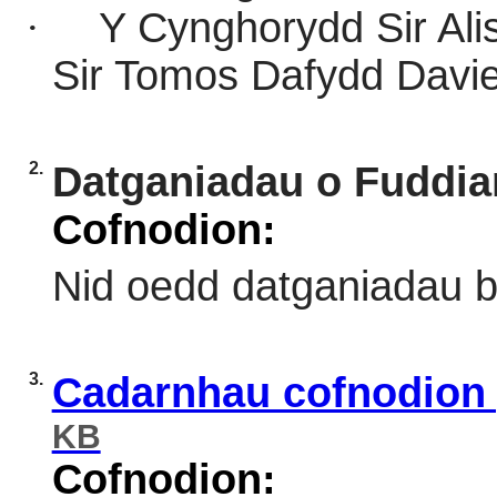
·
Y Cynghorydd Sir Alis
Sir Tomos Dafydd Davi
2.
Datganiadau o Fuddia
Cofnodion:
Nid oedd datganiadau b
3.
Cadarnhau cofnodion 
KB
Cofnodion: