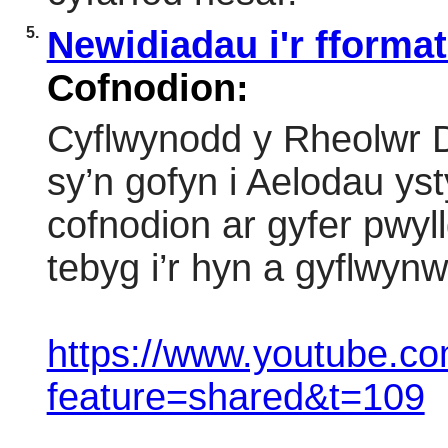
5.
Newidiadau i'r fforma
Cofnodion:
Cyflwynodd y Rheolwr D
sy’n gofyn i Aelodau yst
cofnodion ar gyfer pwyl
tebyg i’r hyn a gyflwyn
https://www.youtube.c
feature=shared&t=109