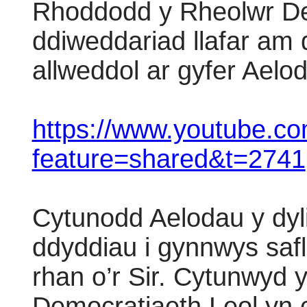
Rhoddodd y Rheolwr De
ddiweddariad llafar am d
allweddol ar gyfer Aelo
https://www.youtube.c
feature=shared&t=2741
Cytunodd Aelodau y dyli
ddyddiau i gynnwys sa
rhan o’r Sir. Cytunwyd 
Democratiaeth Leol yn c