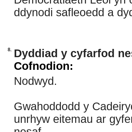
ddynodi safleoedd a dyd
8.
Dyddiad y cyfarfod ne
Cofnodion:
Nodwyd.
Gwahoddodd y Cadeiryd
unrhyw eitemau ar gyfer
nesaf.