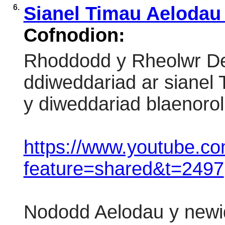
6.
Sianel Timau Aelodau 
Cofnodion:
Rhoddodd y Rheolwr De
ddiweddariad ar sianel 
y diweddariad blaenorol
https://www.youtube.c
feature=shared&t=2497
Nododd Aelodau y newi