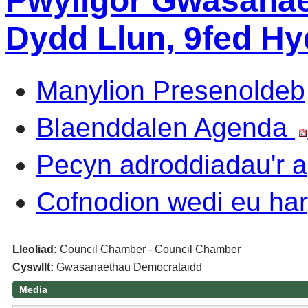
Pwyllgor Gwasanae
Dydd Llun, 9fed Hy
Manylion Presenoldeb
Blaenddalen Agenda
Pecyn adroddiadau'r
Cofnodion wedi eu har
Lleoliad:
Council Chamber - Council Chamber
Cyswllt:
Gwasanaethau Democrataidd
Media