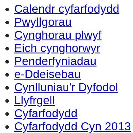
Calendr cyfarfodydd
Pwyllgorau
Cynghorau plwyf
Eich cynghorwyr
Penderfyniadau
e-Ddeisebau
Cynlluniau'r Dyfodol
Llyfrgell
Cyfarfodydd
Cyfarfodydd Cyn 2013