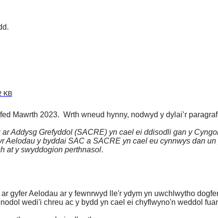
dd.
2 KB
fed Mawrth 2023.
Wrth wneud hynny, nodwyd y dylai’r paragraf
ar Addysg Grefyddol (SACRE) yn cael ei ddisodli gan y Cyngo
dog yr Aelodau y byddai SAC a SACRE yn cael eu cynnwys dan un
ch at y swyddogion perthnasol
.
 ar gyfer Aelodau ar y fewnrwyd lle'r ydym yn uwchlwytho dogf
dol wedi'i chreu ac y bydd yn cael ei chyflwyno'n weddol fu