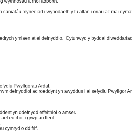
g wythnosau a rhoi adborth.
aniatáu mynediad i wybodaeth y tu allan i oriau ac mai dyma'r
edrych ymlaen at ei defnyddio.
Cytunwyd y byddai diweddariad y
efydlu Pwyllgorau Ardal.
wm defnyddiol ac roeddynt yn awyddus i ailsefydlu Pwyllgor Ar
ddent yn ddefnydd effeithiol o amser.
el eu rhoi i grwpiau lleol
.
u cymryd o ddifrif.