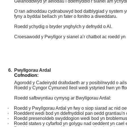
Gwahoddwyd yr aelodau i ddefnyddio'r sianel am ychydi
O ran adnoddau cydnabuwyd bod datblygiad y system yn c
fyny a byddai bellach yn fater o fonitro a diweddaru.
Roedd ychydig o bryder ynghylch y defnydd o AI.
Croesawodd y Pwyllgor y sianel a’r chatbot ac roedd yn 
6.
Pwyllgorau Ardal
Cofnodion:
Agorodd y Cadeirydd drafodaeth ar y posibilrwydd o ails
Roedd y Cyngor Cymuned lleol wedi ystyried hwn yn ffor
Roedd safbwyntiau cymysg ar Bwyllgorau Ardal:
·
Roedd y Pwyllgorau Ardal yn fwy o siop siarad ac nid oe
·
Roeddent wedi bod yn ddefnyddiol pan oedd grantiau'n ca
·
Roedd presenoldeb swyddogion wedi bod yn broblemus
·
Roedd statws y cyfarfod yn golygu nad oeddent yn cael e