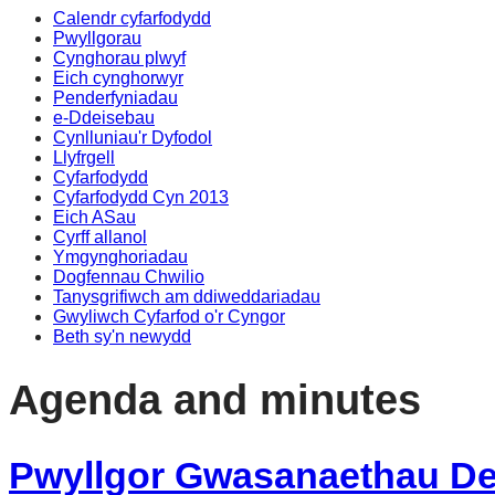
Calendr cyfarfodydd
Pwyllgorau
Cynghorau plwyf
Eich cynghorwyr
Penderfyniadau
e-Ddeisebau
Cynlluniau'r Dyfodol
Llyfrgell
Cyfarfodydd
Cyfarfodydd Cyn 2013
Eich ASau
Cyrff allanol
Ymgynghoriadau
Dogfennau Chwilio
Tanysgrifiwch am ddiweddariadau
Gwyliwch Cyfarfod o'r Cyngor
Beth sy'n newydd
Agenda and minutes
Pwyllgor Gwasanaethau Dem