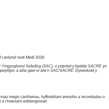
f canlynol nodi Medi 2026:
r Ymgynghorol Sefydlog (SAC), o ystyried y byddai SACRE yn
 pwyllgor, a allai gael ei alw'n SAC/SACRE. Dywedodd y
ennau megis canllawiau, hyfforddiant anwytho a recordiadau o
an a chawsant arddangosiad.