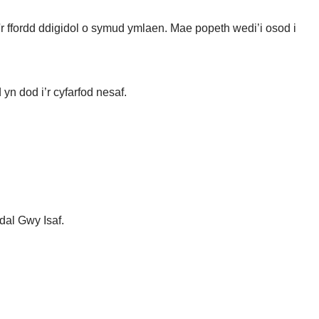
 ffordd ddigidol o symud ymlaen. Mae popeth wedi’i osod i
n dod i’r cyfarfod nesaf.
dal Gwy Isaf.