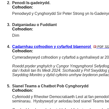
2.
Penodi Is-gadeirydd.
Cofnodion:
Penodwyd y Cynghorydd Sir Peter Strong yn Is-Gadeiry
3.
Datganiadau o Fuddiant
Cofnodion:
Dim
4.
Cadarnhau cofnodion y cyfarfod blaenorol
PDF 32
Cofnodion:
Cymeradwywyd cofnodion y cyfarfod a gynhaliwyd ar 20
Roedd pryder ynghylch y Cyngor Ymgynghorol Sefydlog 
dal i fodoli tan fis Medi 2024. Sicrhaodd y Prif Swyd
Swyddog Monitro y dylid cyfeirio unrhyw bryderon pella
5.
Sianel Teams a Chatbot Pob Cynghorydd
Cofnodion:
Cyfeiriodd y Rheolwr Democratiaeth Leol at fan penodol
seminarau.
Hysbyswyd yr aelodau bod sianel Teams beno