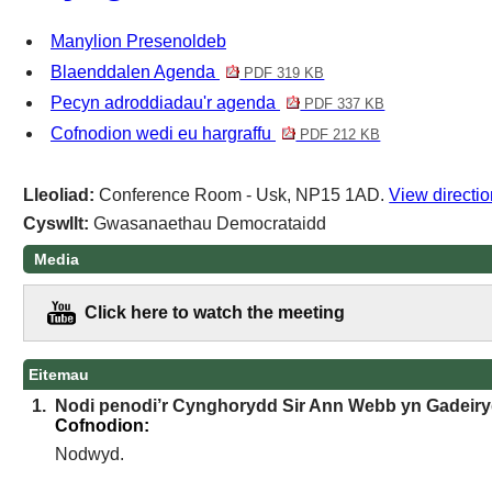
Manylion Presenoldeb
Blaenddalen Agenda
PDF 319 KB
Pecyn adroddiadau'r agenda
PDF 337 KB
Cofnodion wedi eu hargraffu
PDF 212 KB
Lleoliad:
Conference Room - Usk, NP15 1AD.
View directi
Cyswllt:
Gwasanaethau Democrataidd
Media
Click here to watch the meeting
Eitemau
1.
Nodi penodi’r Cynghorydd Sir Ann Webb yn Gadeiry
Cofnodion:
Nodwyd.