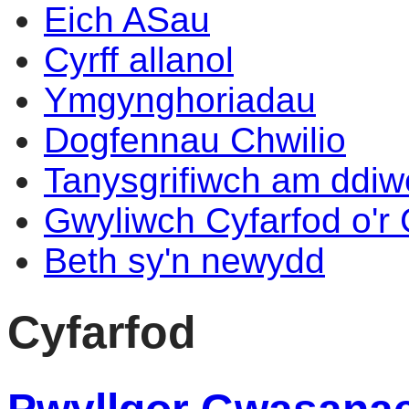
Eich ASau
Cyrff allanol
Ymgynghoriadau
Dogfennau Chwilio
Tanysgrifiwch am ddi
Gwyliwch Cyfarfod o'r
Beth sy'n newydd
Cyfarfod