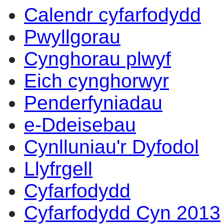
Calendr cyfarfodydd
Pwyllgorau
Cynghorau plwyf
Eich cynghorwyr
Penderfyniadau
e-Ddeisebau
Cynlluniau'r Dyfodol
Llyfrgell
Cyfarfodydd
Cyfarfodydd Cyn 2013