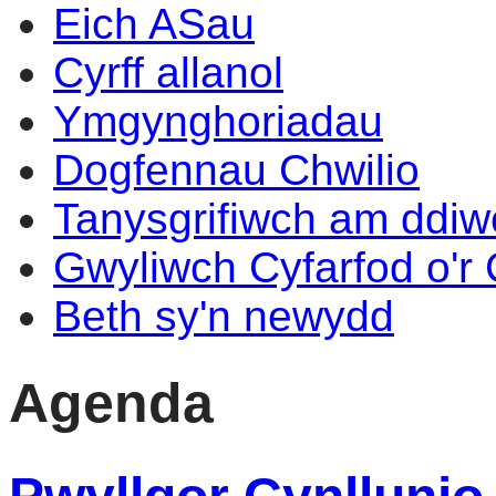
Eich ASau
Cyrff allanol
Ymgynghoriadau
Dogfennau Chwilio
Tanysgrifiwch am ddi
Gwyliwch Cyfarfod o'r
Beth sy'n newydd
Agenda