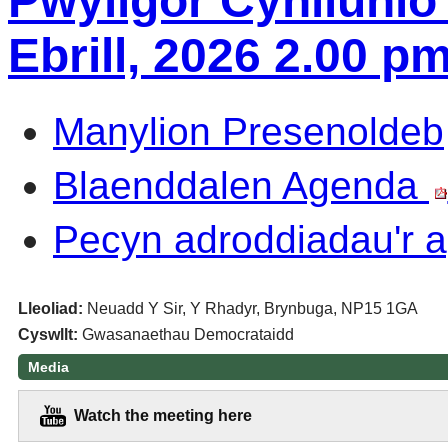
Pwyllgor Cynllunio
Ebrill, 2026 2.00 p
Manylion Presenoldeb
Blaenddalen Agenda
Pecyn adroddiadau'r
Lleoliad:
Neuadd Y Sir, Y Rhadyr, Brynbuga, NP15 1GA
Cyswllt:
Gwasanaethau Democrataidd
Media
Watch the meeting here