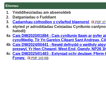
Eitemau
1.
Ymddiheuriadau am absenoldeb
2.
Datganiadau o Fuddiant
3.
Cadarnhau cofnodion y cyfarfod blaenorol
PDF 27
4.
styried yr adroddiadau Ceisiadau Cynllunio canlyno
hatodi):
4a
Cais DM/2020/01884 - Cais cynllunio llawn ar gyfer ai
cysylltiedig. Tir Yn Garejys Cilgant Sant Andreas, C
4b
Cais DM/2024/00441 - Newid defnydd o weithdy atgy
preswyl. Yr Hen Chwarel, West End, Gwndy, NP26 3
4c
Cais DM/2025/01483 - Estyniad ochr deulawr. Fferm 
Fynwy.
PDF 143 KB