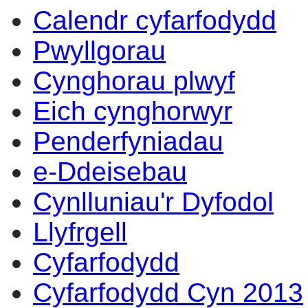
Calendr cyfarfodydd
Pwyllgorau
Cynghorau plwyf
Eich cynghorwyr
Penderfyniadau
e-Ddeisebau
Cynlluniau'r Dyfodol
Llyfrgell
Cyfarfodydd
Cyfarfodydd Cyn 2013