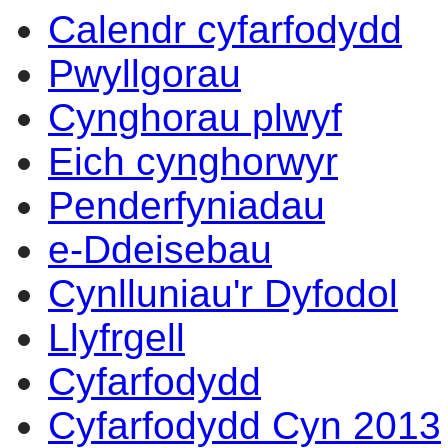
Calendr cyfarfodydd
Pwyllgorau
Cynghorau plwyf
Eich cynghorwyr
Penderfyniadau
e-Ddeisebau
Cynlluniau'r Dyfodol
Llyfrgell
Cyfarfodydd
Cyfarfodydd Cyn 2013