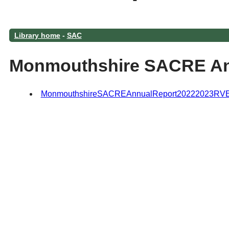
Library home
-
SAC
Monmouthshire SACRE Ann
MonmouthshireSACREAnnualReport20222023RVE