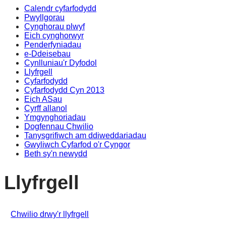
Calendr cyfarfodydd
Pwyllgorau
Cynghorau plwyf
Eich cynghorwyr
Penderfyniadau
e-Ddeisebau
Cynlluniau'r Dyfodol
Llyfrgell
Cyfarfodydd
Cyfarfodydd Cyn 2013
Eich ASau
Cyrff allanol
Ymgynghoriadau
Dogfennau Chwilio
Tanysgrifiwch am ddiweddariadau
Gwyliwch Cyfarfod o'r Cyngor
Beth sy'n newydd
Llyfrgell
Chwilio drwy'r llyfrgell